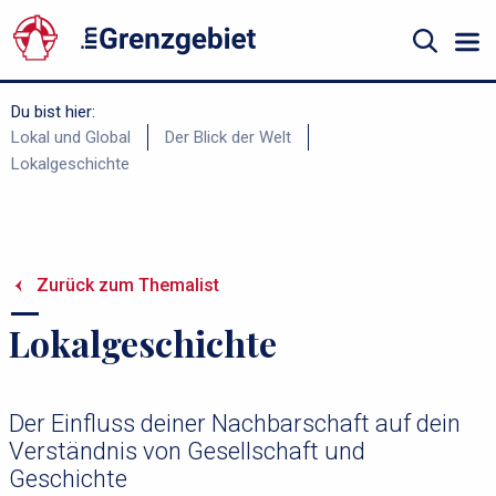
Gå
til
hovedindhold
Suche
Du bist hier:
B
Lokal und Global
Der Blick der Welt
Lokalgeschichte
r
ø
d
k
Zurück zum Themalist
r
Lokalgeschichte
u
m
m
Der Einfluss deiner Nachbarschaft auf dein
e
Verständnis von Gesellschaft und
Geschichte