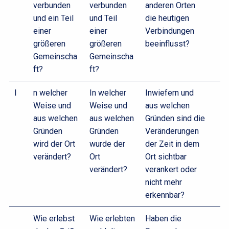
verbunden
verbunden
anderen Orten
und ein Teil
und Teil
die heutigen
einer
einer
Verbindungen
größeren
größeren
beeinflusst?
Gemeinscha
Gemeinscha
ft?
ft?
I
n welcher
In welcher
Inwiefern und
Weise und
Weise und
aus welchen
aus welchen
aus welchen
Gründen sind die
Gründen
Gründen
Veränderungen
wird der Ort
wurde der
der Zeit in dem
verändert?
Ort
Ort sichtbar
verändert?
verankert oder
nicht mehr
erkennbar?
Wie erlebst
Wie erlebten
Haben die