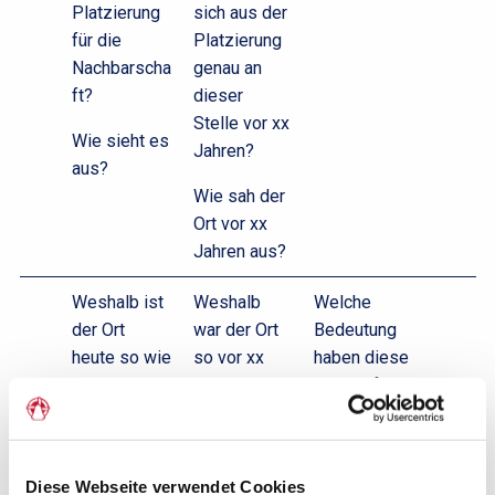
Platzierung
sich aus der
für die
Platzierung
Nachbarscha
genau an
ft?
dieser
Stelle vor xx
Wie sieht es
Jahren?
aus?
Wie sah der
Ort vor xx
Jahren aus?
Weshalb ist
Weshalb
Welche
der Ort
war der Ort
Bedeutung
heute so wie
so vor xx
haben diese
er ist?
Jahren?
Spuren für die
Gegenwart?
Wie und
Wie und
inwiefern
warum
unterscheid
unterschied
Diese Webseite verwendet Cookies