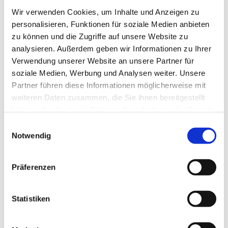
et sich
sich der Ort
Wir verwenden Cookies, um Inhalte und Anzeigen zu
dieser Ort
von
personalisieren, Funktionen für soziale Medien anbieten
von
anderen?
zu können und die Zugriffe auf unsere Website zu
anderen?
analysieren. Außerdem geben wir Informationen zu Ihrer
Oder wie
Verwendung unserer Website an unsere Partner für
Oder gibt es
und warum
soziale Medien, Werbung und Analysen weiter. Unsere
ähnliche
ähnelte er
Partner führen diese Informationen möglicherweise mit
Orte?
anderen
weiteren Daten zusammen, die Sie ihnen bereitgestellt
Orten?
haben oder die sie im Rahmen Ihrer Nutzung der Dienste
gesammelt haben.
Einwilligungsauswahl
Welche
Welche
Wie können die
Notwendig
Funktion
Funktion
Spuren der
oder
oder
Vergangenheit in
Präferenzen
Bedeutung
Bedeutung
der heutigen
hat dieser
hatte dieser
Funktion oder
Ort heute?
Ort damals?
Bedeutung des
Statistiken
Ortes erkannt
Was
Wie hat sich
werden?
bedeutet
die