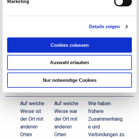
Marketing
dieser Ort
Bedeutung
für die
im Laufe der
heutige
Jahre
Details zeigen
Gesellschaft
verändert?
und
Was sagt es
Cookies zulassen
Mentalität?
über die
damalige
Auswahl erlauben
Gesellschaft
und deren
Nur notwendige Cookies
Mentalität
aus?
Auf welche
Auf welche
Wie haben
Weise ist
Weise war
frühere
der Ort mit
der Ort mit
Zusammenhäng
anderen
anderen
e und
Orten
Orten
Verbindungen zu