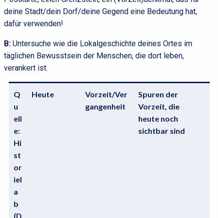
deine Stadt/dein Dorf/deine Gegend eine Bedeutung hat,
dafür verwenden!
B:
Untersuche wie die Lokalgeschichte deines Ortes im
täglichen Bewusstsein der Menschen, die dort leben,
verankert ist.
Q
Heute
Vorzeit/Ver
Spuren der
u
gangenheit
Vorzeit, die
ell
heute noch
e:
sichtbar sind
Hi
st
or
iel
a
b
(D