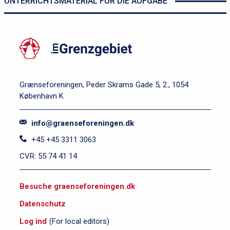
UNTERRICHTSMATERIAL FÜR DIE AUFGABE
Grænseforeningen, Peder Skrams Gade 5, 2., 1054
København K
info@graenseforeningen.dk
+45 +45 3311 3063
CVR: 55 74 41 14
S
Besuche graenseforeningen.dk
i
Datenschutz
d
e
Log ind
(For local editors)