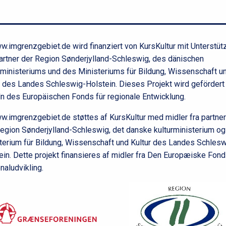
f
o
d
.imgrenzgebiet.de wird finanziert von KursKultur mit Unterstüt
artner der Region Sønderjylland-Schleswig, des dänischen
rministeriums und des Ministeriums für Bildung, Wissenschaft u
r des Landes Schleswig-Holstein. Dieses Projekt wird gefördert
ln des Europäischen Fonds für regionale Entwicklung.
.imgrenzgebiet.de støttes af KursKultur med midler fra partne
egion Sønderjylland-Schleswig, det danske kulturministerium og
terium für Bildung, Wissenschaft und Kultur des Landes Schlesw
ein. Dette projekt finansieres af midler fra Den Europæiske Fond
naludvikling.