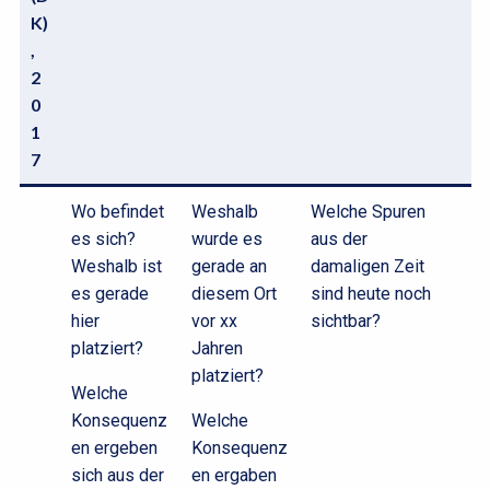
K)
,
2
0
1
7
Aufgabe
Wo befindet
Weshalb
Welche Spuren
A
es sich?
wurde es
aus der
Weshalb ist
gerade an
damaligen Zeit
es gerade
diesem Ort
sind heute noch
hier
vor xx
sichtbar?
platziert?
Jahren
platziert?
Welche
Konsequenz
Welche
en ergeben
Konsequenz
sich aus der
en ergaben