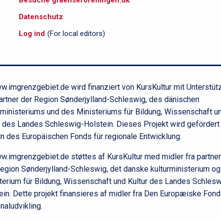
Besuche graenseforeningen.dk
i
Datenschutz
d
e
Log ind
(For local editors)
f
o
d
.imgrenzgebiet.de wird finanziert von KursKultur mit Unterstüt
artner der Region Sønderjylland-Schleswig, des dänischen
rministeriums und des Ministeriums für Bildung, Wissenschaft u
r des Landes Schleswig-Holstein. Dieses Projekt wird gefördert
ln des Europäischen Fonds für regionale Entwicklung.
.imgrenzgebiet.de støttes af KursKultur med midler fra partne
egion Sønderjylland-Schleswig, det danske kulturministerium og
terium für Bildung, Wissenschaft und Kultur des Landes Schlesw
ein. Dette projekt finansieres af midler fra Den Europæiske Fond
naludvikling.