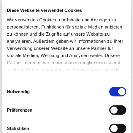
Diese Webseite verwendet Cookies
Dänisches Design
Wir verwenden Cookies, um Inhalte und Anzeigen zu
Beliebter Export aus Dänemark
personalisieren, Funktionen für soziale Medien anbieten
zu können und die Zugriffe auf unsere Website zu
WIPO
SK/GK
KUL
DE
GE
analysieren. Außerdem geben wir Informationen zu Ihrer
Verwendung unserer Website an unsere Partner für
soziale Medien, Werbung und Analysen weiter. Unsere
“Hygge” in Dänemark und
Partner führen diese Informationen möglicherweise mit
weiteren Daten zusammen, die Sie ihnen bereitgestellt
Schleswig-Holstein
haben oder die sie im Rahmen Ihrer Nutzung der Dienste
gesammelt haben.
Der Zusammenhang zwischen “hygge” und
Einwilligungsauswahl
Notwendig
Glücklichsein
KUL
SK/GK
DE
Präferenzen
Was ist deutsch?
Statistiken