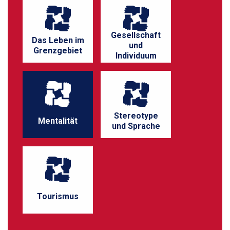
P
r
i
Gesellschaft
Das Leben im
und
m
Grenzgebiet
Individuum
æ
r
n
a
Stereotype
Mentalität
v
und Sprache
i
g
a
t
Tourismus
i
o