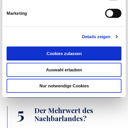
Außensicht - Innensicht - Selbstreflexion
Marketing
GE
KUL
SK/GK
DE
Details zeigen
Die Wahl der nationalen
Identität
Cookies zulassen
Welche Faktoren bestimmen die nationale
Auswahl erlauben
Identität?
GE
KUL
SK/GK
DE
WIPO
Nur notwendige Cookies
Der Mehrwert des
Nachbarlandes?