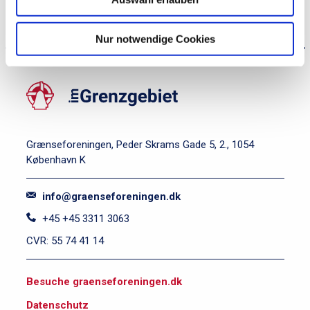
DE
SK/GK
WIPO
KUL
GE
Nur notwendige Cookies
Grænseforeningen, Peder Skrams Gade 5, 2., 1054
København K
info@graenseforeningen.dk
+45 +45 3311 3063
CVR: 55 74 41 14
S
Besuche graenseforeningen.dk
i
Datenschutz