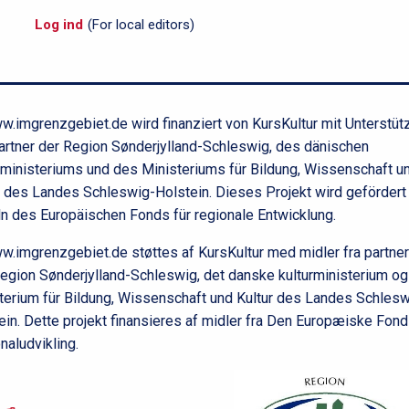
d
e
Log ind
(For local editors)
f
o
d
.imgrenzgebiet.de wird finanziert von KursKultur mit Unterstüt
artner der Region Sønderjylland-Schleswig, des dänischen
rministeriums und des Ministeriums für Bildung, Wissenschaft u
r des Landes Schleswig-Holstein. Dieses Projekt wird gefördert
ln des Europäischen Fonds für regionale Entwicklung.
.imgrenzgebiet.de støttes af KursKultur med midler fra partne
egion Sønderjylland-Schleswig, det danske kulturministerium og
terium für Bildung, Wissenschaft und Kultur des Landes Schlesw
ein. Dette projekt finansieres af midler fra Den Europæiske Fond
naludvikling.