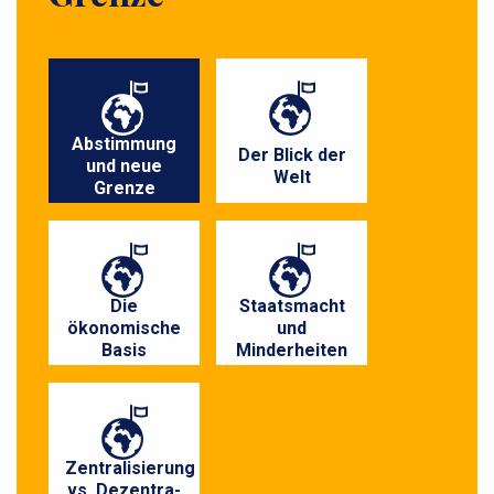
P
r
i
Abstimmung
Der Blick der
und neue
m
Welt
Grenze
æ
r
n
a
Die
Staatsmacht
ökonomische
und
v
Basis
Minderheiten
i
g
a
t
Zentralisierung
vs. Dezentra-