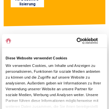
i
lisierung
o
n
Die Abstimmung von 1920 war nicht
nur eine lokale Angelegenheit. In der
gesamten Region beobachtete man
Diese Webseite verwendet Cookies
die Abstimmung und die neue
Wir verwenden Cookies, um Inhalte und Anzeigen zu
personalisieren, Funktionen für soziale Medien anbieten
Grenzziehung genau
zu können und die Zugriffe auf unsere Website zu
analysieren. Außerdem geben wir Informationen zu Ihrer
Verwendung unserer Website an unsere Partner für
soziale Medien, Werbung und Analysen weiter. Unsere
AUFGABEN
Partner führen diese Informationen möglicherweise mit
weiteren Daten zusammen, die Sie ihnen bereitgestellt