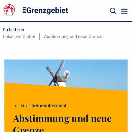
Gå
til
hovedindhold
Suche
Du bist hier:
B
Lokal und Global
Abstimmung und neue Grenze
r
ø
d
k
r
u
m
zur Themenübersicht
m
Abstimmung und neue
e
Foto: Wikimedia Commons
Grenze