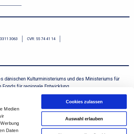
 3311 3063
CVR: 55 74 41 14
es dänischen Kulturministeriums und des Ministeriums für
 Fonds für regionale Entwicklung.
urministerium og Ministerium für Bildung, Wissenschaft und
Cookies zulassen
le Medien
ir
Auswahl erlauben
, Werbung
ren Daten