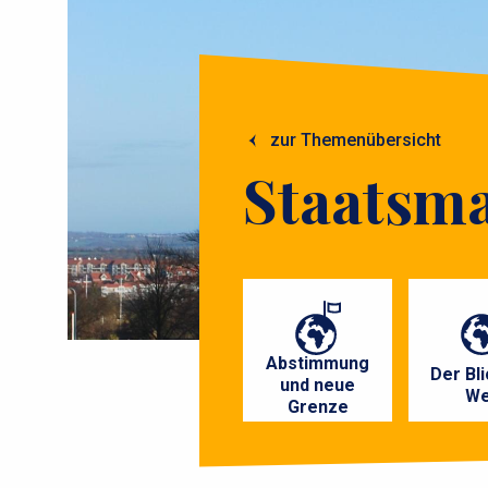
u
m
m
zur Themenübersicht
e
Staatsm
P
r
Abstimmung
i
Der Bli
und neue
We
Grenze
m
Foto: Wikimedia Commons
æ