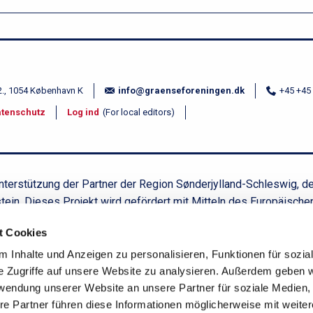
2., 1054 København K
info@graenseforeningen.dk
+45 +45
tenschutz
Log ind
(For local editors)
nterstützung der Partner der Region Sønderjylland-Schleswig, d
in. Dieses Projekt wird gefördert mit Mitteln des Europäischen
 partnerne bag Region Sønderjylland-Schleswig, det danske kult
t Cookies
res af midler fra Den Europæiske Fond for Regionaludvikling.
 Inhalte und Anzeigen zu personalisieren, Funktionen für sozia
e Zugriffe auf unsere Website zu analysieren. Außerdem geben w
rwendung unserer Website an unsere Partner für soziale Medien
re Partner führen diese Informationen möglicherweise mit weite