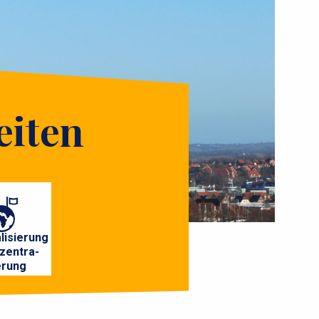
eiten
lisierung
zentra-
erung