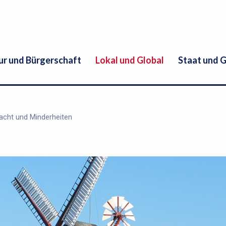
ur und Bürgerschaft
Lokal und Global
Staat und 
cht und Minderheiten