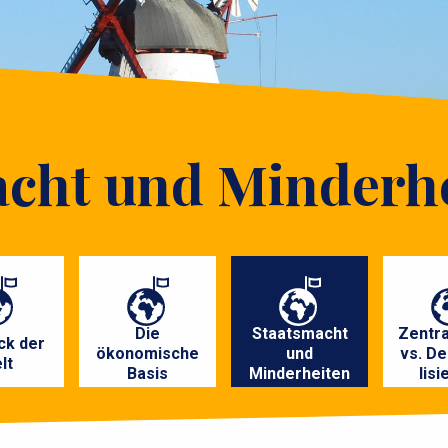
acht und Minderh
Die
Staatsmacht
Zentra
ck der
ökonomische
und
vs. De
lt
Basis
Minderheiten
lisi