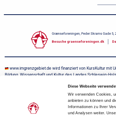
Grænseforeningen, Peder Skrams Gade 5, 
S
Besuche graenseforeningen.dk
Da
i
d
www.imgrenzgebiet.de wird finanziert von KursKultur mit U
e
Bildung, Wissenschaft und Kultur des Landes Schleswig-Holste
f
www.imgrenzgebiet.de støttes af KursKultur med midler fra
Diese Webseite verwende
Kultur des Landes Schleswig-Holstein. Dette projekt finansie
o
Wir verwenden Cookies, um
anbieten zu können und di
d
Informationen zu Ihrer Ve
und Analysen weiter. Unse