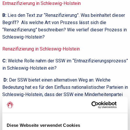
Entnazifizierung in Schleswig-Holstein
B:
Lies den Text zur “Renazifizierung”. Was beinhaltet dieser
Begriff? Als welche Art von Prozess lässt sich die
“Renazifizierung” beschreiben? Wie verlief dieser Prozess in
Schleswig-Holstein?
Renazifizierung in Schleswig-Holstein
C:
Welche Rolle nahm der SSW im “Entnazifizierungsprozess”
in Schleswig-Holstein ein?
D:
Der SSW bietet einen alternativen Weg an: Welche
Bedeutung hat es für den Einfluss nationalistischer Parteien in
Schleswig-Holstein, dass der SSW eine Minderheitenpartei
ist?
Warum im Norden die AfD-Serie in Gefahr ist
Diese Webseite verwendet Cookies
E:
Verhalte dich zur folgenden These: Die rechtspopulistische