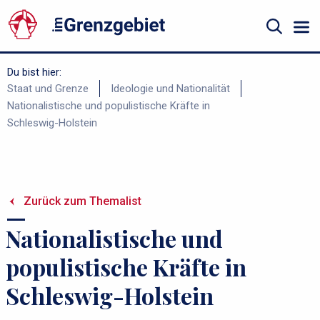
Gå
til
hovedindhold
Suche
Du bist hier:
B
Staat und Grenze
Ideologie und Nationalität
Nationalistische und populistische Kräfte in
r
Schleswig-Holstein
ø
d
k
r
Zurück zum Themalist
u
Nationalistische und
m
m
populistische Kräfte in
e
Schleswig-Holstein