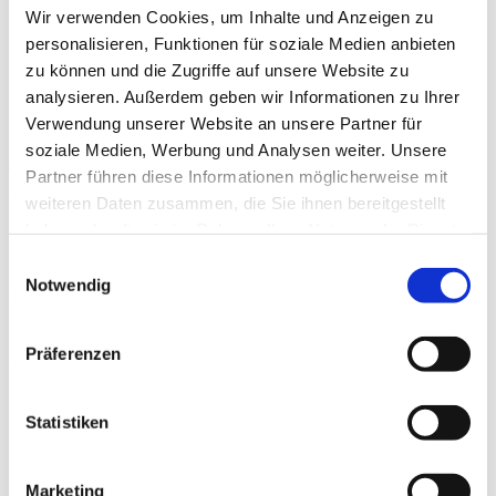
Partei AfD (Alternative für Deutschland) hat eine schwache
Wir verwenden Cookies, um Inhalte und Anzeigen zu
Position in Schleswig-Holstein aufgrund der Geschichte des
personalisieren, Funktionen für soziale Medien anbieten
Landes, die von einer sprachlichen und nationalen Vielfalt
zu können und die Zugriffe auf unsere Website zu
geprägt ist.
analysieren. Außerdem geben wir Informationen zu Ihrer
Verwendung unserer Website an unsere Partner für
Erstelle ein Schema von 1-5, wobei 1 schwach, und 5 stark
soziale Medien, Werbung und Analysen weiter. Unsere
repräsentiert, in dem du diese These beurteilst. Begründe
Partner führen diese Informationen möglicherweise mit
deine Entscheidung anhand des zur Verfügung stehenden
weiteren Daten zusammen, die Sie ihnen bereitgestellt
Materials.
haben oder die sie im Rahmen Ihrer Nutzung der Dienste
gesammelt haben.
Einwilligungsauswahl
Flensburg: Landtagswahl, Flüchtlinge, deutsch, dänisch,
Notwendig
multikulti
Beziehe dabei die Wahlergebnisse Schleswig-Holsteins ein,
Präferenzen
vor allem die Ergebnisse der Parteien, die dem rechten Rand
zuzuordnen sind (zum Beispiel die AfD und die REP).
Statistiken
Ergebnisse Schleswig-Holstein
Marketing