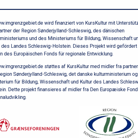
f
o
d
.imgrenzgebiet.de wird finanziert von KursKultur mit Unterstüt
artner der Region Sønderjylland-Schleswig, des dänischen
rministeriums und des Ministeriums für Bildung, Wissenschaft u
r des Landes Schleswig-Holstein. Dieses Projekt wird gefördert
ln des Europäischen Fonds für regionale Entwicklung.
.imgrenzgebiet.de støttes af KursKultur med midler fra partne
egion Sønderjylland-Schleswig, det danske kulturministerium og
terium für Bildung, Wissenschaft und Kultur des Landes Schlesw
ein. Dette projekt finansieres af midler fra Den Europæiske Fond
naludvikling.