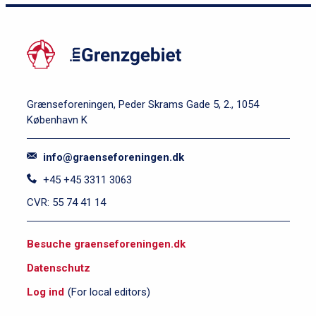
Grænseforeningen, Peder Skrams Gade 5, 2., 1054
København K
info@graenseforeningen.dk
+45 +45 3311 3063
CVR: 55 74 41 14
S
Besuche graenseforeningen.dk
i
Datenschutz
d
e
Log ind
(For local editors)