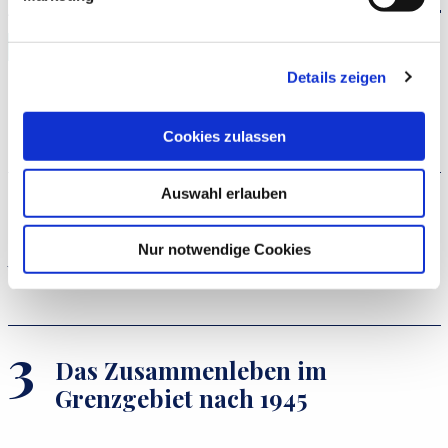
AUFGABEN
Ideologie und Nationalität
Details zeigen
Die nationale Perspektive
Cookies zulassen
Auswahl erlauben
Katalonien und das
Selbstbestimmungsrecht des
Nur notwendige Cookies
Volkes
Das Zusammenleben im
Grenzgebiet nach 1945