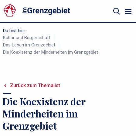
Gå
til
hovedindhold
Suche
Du bist hier:
B
Kultur und Bürgerschaft
Das Leben im Grenzgebiet
r
Die Koexistenz der Minderheiten im Grenzgebiet
ø
d
k
r
Zurück zum Themalist
u
Die Koexistenz der
m
m
Minderheiten im
e
Grenzgebiet