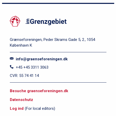
Grænseforeningen, Peder Skrams Gade 5, 2., 1054
København K
info@graenseforeningen.dk
+45 +45 3311 3063
CVR: 55 74 41 14
S
Besuche graenseforeningen.dk
i
Datenschutz
d
e
Log ind
(For local editors)