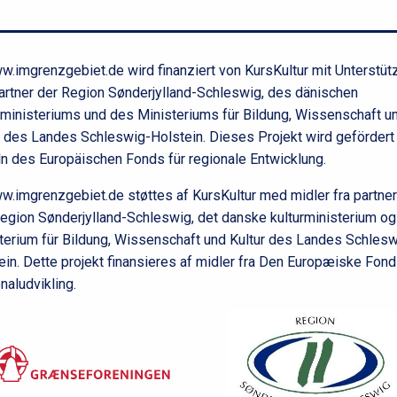
f
o
d
.imgrenzgebiet.de wird finanziert von KursKultur mit Unterstüt
artner der Region Sønderjylland-Schleswig, des dänischen
rministeriums und des Ministeriums für Bildung, Wissenschaft u
r des Landes Schleswig-Holstein. Dieses Projekt wird gefördert
ln des Europäischen Fonds für regionale Entwicklung.
.imgrenzgebiet.de støttes af KursKultur med midler fra partne
egion Sønderjylland-Schleswig, det danske kulturministerium og
terium für Bildung, Wissenschaft und Kultur des Landes Schlesw
ein. Dette projekt finansieres af midler fra Den Europæiske Fond
naludvikling.