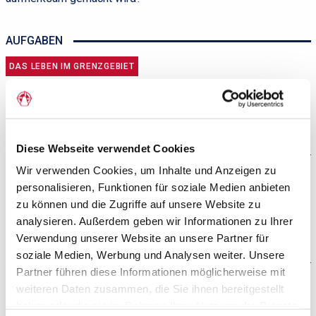
AUFGABEN
DAS LEBEN IM GRENZGEBIET
Kirchen im Grenzgebiet
Diese Webseite verwendet Cookies
Wir verwenden Cookies, um Inhalte und Anzeigen zu
Verwendung des Dänischen und
personalisieren, Funktionen für soziale Medien anbieten
Deutschen innerhalb der
zu können und die Zugriffe auf unsere Website zu
Minderheiten
analysieren. Außerdem geben wir Informationen zu Ihrer
Verwendung unserer Website an unsere Partner für
soziale Medien, Werbung und Analysen weiter. Unsere
Partner führen diese Informationen möglicherweise mit
weiteren Daten zusammen, die Sie ihnen bereitgestellt
Die Koexistenz der Minderheiten
haben oder die sie im Rahmen Ihrer Nutzung der Dienste
im Grenzgebiet