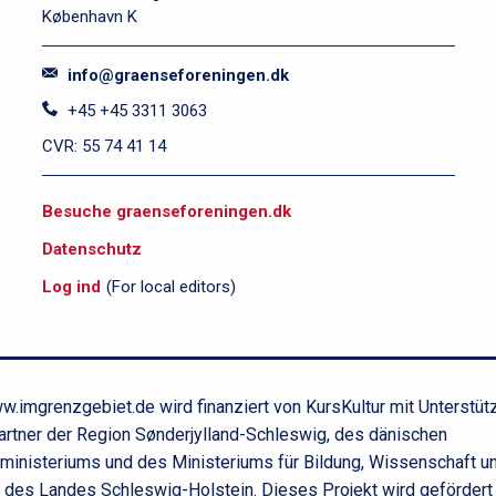
København K
info@graenseforeningen.dk
+45 +45 3311 3063
CVR: 55 74 41 14
S
Besuche graenseforeningen.dk
i
Datenschutz
d
e
Log ind
(For local editors)
f
o
d
.imgrenzgebiet.de wird finanziert von KursKultur mit Unterstüt
artner der Region Sønderjylland-Schleswig, des dänischen
rministeriums und des Ministeriums für Bildung, Wissenschaft u
r des Landes Schleswig-Holstein. Dieses Projekt wird gefördert