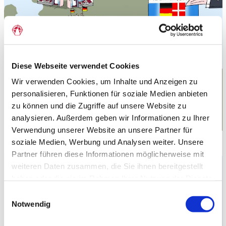
Diese Webseite verwendet Cookies
Wir verwenden Cookies, um Inhalte und Anzeigen zu
personalisieren, Funktionen für soziale Medien anbieten
zu können und die Zugriffe auf unsere Website zu
analysieren. Außerdem geben wir Informationen zu Ihrer
Verwendung unserer Website an unsere Partner für
Als die Bonn-Kopenhagen Erklärung in 1955 kam.
soziale Medien, Werbung und Analysen weiter. Unsere
Illustration: Niels Poulsen
Partner führen diese Informationen möglicherweise mit
weiteren Daten zusammen, die Sie ihnen bereitgestellt
haben oder die sie im Rahmen Ihrer Nutzung der Dienste
gesammelt haben.
Einwilligungsauswahl
Notwendig