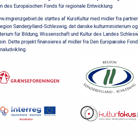
ln des Europäischen Fonds für regionale Entwicklung.
.imgrenzgebiet.de støttes af KursKultur med midler fra partne
egion Sønderjylland-Schleswig, det danske kulturministerium og
terium für Bildung, Wissenschaft und Kultur des Landes Schlesw
ein. Dette projekt finansieres af midler fra Den Europæiske Fond
naludvikling.